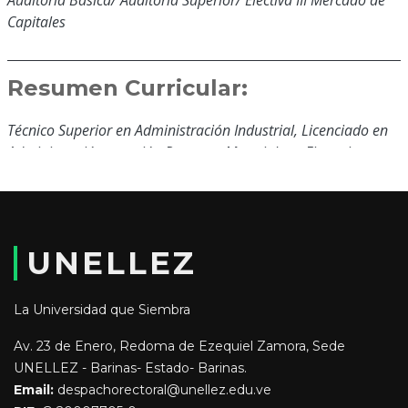
Capitales
Resumen Curricular:
Técnico Superior en Administración Industrial, Licenciado en
Administración mención Recursos Materiales y Financieros
Actualmente Laboro como Gerente en el Banco Bicentenario
Agencia Biscucuy
Educación y Formación:
UNELLEZ
Técnico Superior en Administración Industrial
La Universidad que Siembra
Licenciado en Administración mención Recursos Materiales y
Av. 23 de Enero, Redoma de Ezequiel Zamora, Sede
Financieros
UNELLEZ - Barinas- Estado- Barinas.
Email:
despachorectoral@unellez.edu.ve