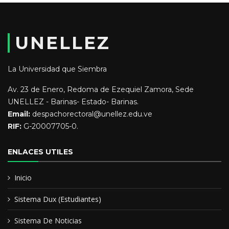
escuela basica nacional piritu
UNELLEZ
universidad yacambu
La Universidad que Siembra
universidad fermin toro
Av. 23 de Enero, Redoma de Ezequiel Zamora, Sede
UNELLEZ - Barinas- Estado- Barinas.
Email:
despachorectoral@unellez.edu.ve
RIF:
G-20007705-0.
ENLACES UTILES
Inicio
Sistema Dux (Estudiantes)
Sistema De Noticias