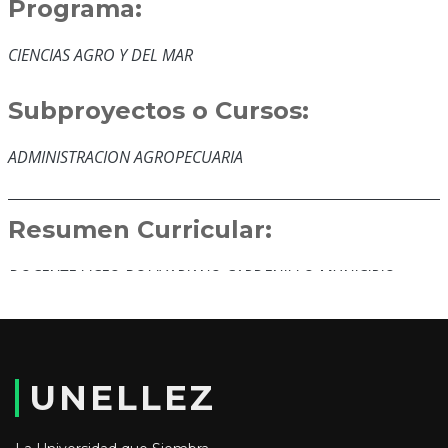
Programa:
CIENCIAS AGRO Y DEL MAR
Subproyectos o Cursos:
ADMINISTRACION AGROPECUARIA
Resumen Curricular:
DOCENTE LICEO BOLIVARIANO CARDENILLO MUNICIPIO
ESTELLLER DOCENTE UNELLEZ DOCENTE MISION SUCRE
Educación y Formación:
UNELLEZ
TSU EN AGROPECUARIA. IUTAP