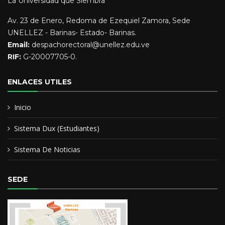
La Universidad que Siembra
LCDO EN EDUCACION MENCION DOCENCIA AGROPECUARIO
UNESR
Av. 23 de Enero, Redoma de Ezequiel Zamora, Sede
UNELLEZ - Barinas- Estado- Barinas.
POSGRADO EN PLANIFICACION Y EVALUACION DE LA
Email:
despachorectoral@unellez.edu.ve
EDUCACION USM
RIF:
G-20007705-0.
ENLACES UTILES
Inicio
Sistema Dux (Estudiantes)
Sistema De Noticias
SEDE