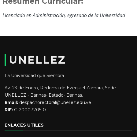
Resumen Curricular:
Licenciado en Administración, egresado de la Universidad
Nacional Experimental de los Llanos occidentales Ezequiel
Zamora
Educación y Formación:
UNELLEZ
Licenciado en Administración.
La Universidad que Siembra
Av. 23 de Enero, Redoma de Ezequiel Zamora, Sede
UNELLEZ - Barinas- Estado- Barinas.
Email:
despachorectoral@unellez.edu.ve
RIF:
G-20007705-0.
ENLACES UTILES