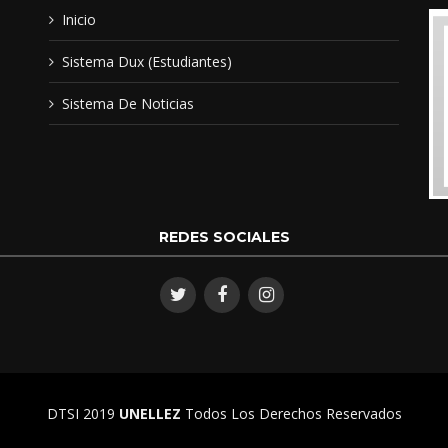
continuo en la universidad Na
Inicio
CUF para el año 1997, me grad
Preescolar, fue entonces cuand
Sistema Dux (Estudiantes)
un año con el ministerio de e
el cual fue satisfactorio al ate
Sistema De Noticias
ciudad de Píritu municipio Este
acepto hacer una suplencia de 
especialidades femeninas de ed
culminar el contrato para el a
una creación de 4to grado nive
REDES SOCIALES
en la zona Rural, al incorporar
formación del proyecto Renove
Educación y For
Profesor en educación especia
DTSI 2019
UNELLEZ
Todos Los Derechos Reservados
posgrado Magister en Educació