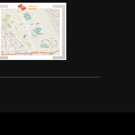
cional Experimental Ezequiel Zamora UPEL-IPB-
úo de Profesor en Educación Especialidad
o tuve la oportunidad de firmar un contrato por
ducación para trabajar con un programa de ATEVE
nder a niños y niñas no escolarizados, en la
ller, al mismo tiempo pero en horas de la tarde
un pre y pos natal en la escuela de
ucación de adultos en el área de costura, al
ño 2000, ingreso al ministerio de Educación por
l primaria, en la escuela concentrada Maporal
me me correspondió asistir a talleres de
mos la escuela bási
mación:
lidad educacion preescolar
n Preescolar