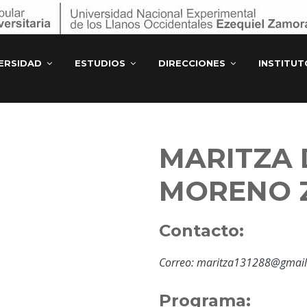
ERSIDAD
ESTUDIOS
DIRECCIONES
INSTITU
MARITZA 
MORENO 
Contacto:
Correo: maritza131288@gmai
Programa: