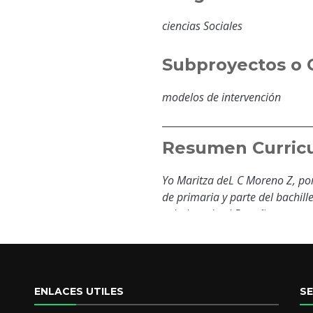
ciencias Sociales
Subproyectos o 
modelos de intervención
Resumen Curricu
Yo Maritza deL C Moreno Z, por
de primaria y parte del bachill
culminando el 5to año en ture
en Ciencias, con el paso de 1 a
preescolar, al pasar el tiempo,
Universitario en Educación pre
así inicie mi carrera como doce
ENLACES UTILES
S
preescolar y en primaria en va