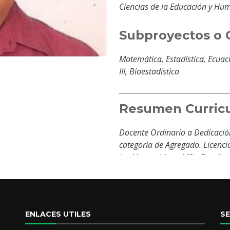
Ciencias de la Educación y Hu
Subproyectos o 
Matemática, Estadística, Ecuacio
III, Bioestadística
Resumen Curricu
Docente Ordinario a Dedicació
categoría de Agregado. Licenci
las Matemáticas, MSc. Enseñanz
mismo; la metodología a utiliz
medio de: Prácticas aplicada a 
y estadística spss v.12 , entre 
directas explicando cómo tiene
ENLACES UTILES
S
lo que después se hará en la vi