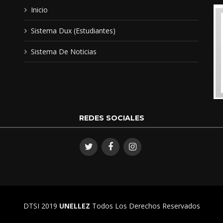
Inicio
Educación y For
Sistema Dux (Estudiantes)
Licenciado en Educación Menc
Sistema De Noticias
Especialista . Didáctica de las
Magister en: Estrategias para 
REDES SOCIALES
DTSI 2019
UNELLEZ
Todos Los Derechos Reservados