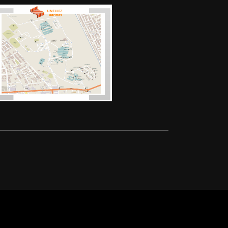
mación:
ión: Matemática
 Matemáticas
la Enseñanza de la Matemática