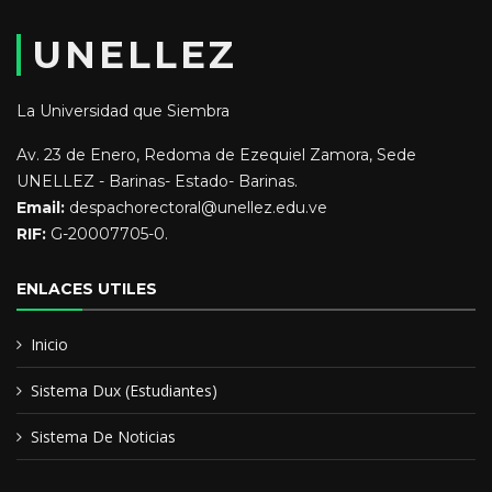
Educación y Formación:
UNELLEZ
Ingeniero Agrónomo
La Universidad que Siembra
Abogado
Av. 23 de Enero, Redoma de Ezequiel Zamora, Sede
UNELLEZ - Barinas- Estado- Barinas.
Doctorante en Ambiente y Desarrollo
Email:
despachorectoral@unellez.edu.ve
RIF:
G-20007705-0.
ENLACES UTILES
Inicio
Sistema Dux (Estudiantes)
Sistema De Noticias