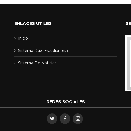
Licenciado en Educación Agrop
ENLACES UTILES
S
Magister Scienciarum Educaci
Inicio
Master en Agroecologia
Sistema Dux (Estudiantes)
Sistema De Noticias
REDES SOCIALES