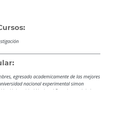
Cursos:
estigación
lar:
umbres, egresado academicamente de las mejores
 universidad nacional experimental simon
ción, Universidad Nacional Experimental de los
ter en educación ambiental y la universidad
logia. presto a colaborar y ayudar a nuestra
mación: