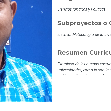
Ciencias Jurídicas y Políticas
Subproyectos o 
Electiva, Metodología de la Inv
Resumen Curricu
Estudioso de las buenas cost
universidades, como lo son la
rodriguez, licenciado en educa
Llanos Ezequiel Zamora, magis
Unica, cuba, master en Agroeco
casa de estudios.
Educación y For