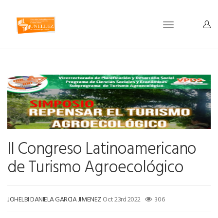
Toggle
navigation
II Congreso Latinoamericano
de Turismo Agroecológico
JOHELBI DANIELA GARCIA JIMENEZ
Oct 23rd 2022
306