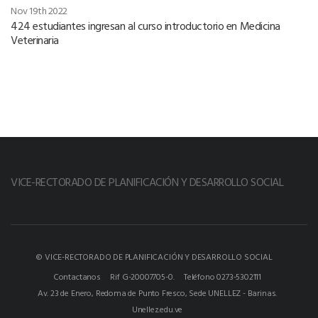
Nov 19th 2022
424 estudiantes ingresan al curso introductorio en Medicina
Veterinaria
VICE-RECTORADO DE PLANIFICACIÓN Y DESARROLLO SOCIAL
© VICE-RECTORADO DE PLANIFICACIÓN Y DESARROLLO SOCIAL
Contactanos
Rif G-20007705-0.
Teléfono 0273-5302111
Av. 23 de Enero, Redoma de Punto Fresco, Sede UNELLEZ - Barinas.
Unellez.edu.ve