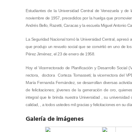
Estudiantes de la Universidad Central de Venezuela y de l
noviembre de 1957, precedidos por la huelga que promoviero
Andrés Bello, Razetti, Caracas y la escuela Miguel Antonio C
La Seguridad Nacional tomó la Universidad Central, apresó a
que produjo un revuelo social que se convirtió en uno de l
Pérez Jiménez, el 23 de enero de 1958.
Hoy el Vicerrectorado de Planificación y Desarrollo Social
rectora, doctora Corteza Tomasseti; la vicerrectora del VPD
María Fernanda Fernández, se desarrollan diversas activid
de felicitaciones; jóvenes de la generación de oro, quien
integral que le brinda nuestra Universidad , su universid
calidad, , a todos ustedes mil gracias y felicitaciones en su 
Galería de imágenes