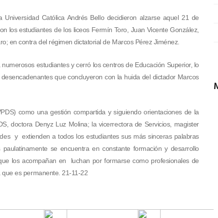
a Universidad Católica Andrés Bello decidieron alzarse aquel 21 de
n los estudiantes de los liceos Fermín Toro, Juan Vicente González,
aro; en contra del régimen dictatorial de Marcos Pérez Jiménez.
 numerosos estudiantes y cerró los centros de Educación Superior, lo
os desencadenantes que concluyeron con la huida del dictador Marcos
 (VPDS) como una gestión compartida y siguiendo orientaciones de la
S, doctora Denyz Luz Molina; la vicerrectora de Servicios, magister
ades y extienden a todos los estudiantes sus más sinceras palabras
es paulatinamente se encuentra en constante formación y desarrollo
ad que los acompañan en luchan por formarse como profesionales de
día que es permanente. 21-11-22