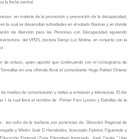
s la fecha central.
 anexan en materia de la promoción y prevención de la discapacidad,
n la cual se desarrollan actividades en el estado Barinas y en donde
nación de Atención para las Personas con Discapacidad siguiendo
 vicerrectora del VPDS, doctora Denyz Luz Molina, en conjunto con la
ez.
dor de enlace, quien apuntó que continuando con el cronograma de
to Torrealba en una ofrenda floral al comandante Hugo Rafael Chávez
de medios de comunicación y visitas a emisoras y televisoras. El día
s I, la cual lleva el nombre de Primer Foro Lucero y Estrellas de la
 a las ocho de la mañana con ponencias de: Dirección Regional de
napdis y Misión José G Hernández, licenciado Fabricio Figueredo y
, Educación Especial (Zona Educativa) licenciado José Zarate " Una