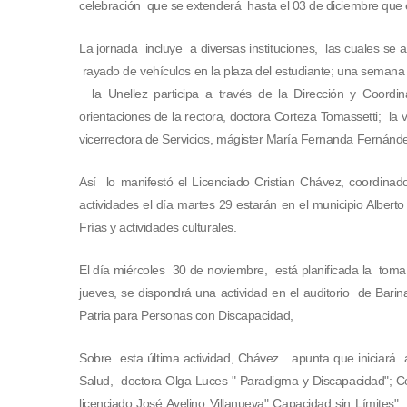
celebración que se extenderá hasta el 03 de diciembre que e
La jornada incluye a diversas instituciones, las cuales se
rayado de vehículos en la plaza del estudiante; una semana e
la Unellez participa a través de la Dirección y Coordi
orientaciones de la rectora, doctora Corteza Tomassetti; la
vicerrectora de Servicios, mágister María Fernanda Fernánd
Así lo manifestó el Licenciado Cristian Chávez, coordina
actividades el día martes 29 estarán en el municipio Alber
Frías y actividades culturales.
El día miércoles 30 de noviembre, está planificada la toma 
jueves, se dispondrá una actividad en el auditorio de Barina
Patria para Personas con Discapacidad,
Sobre esta última actividad, Chávez apunta que iniciará
Salud, doctora Olga Luces " Paradigma y Discapacidad"; Co
licenciado José Avelino Villanueva" Capacidad sin Límites"