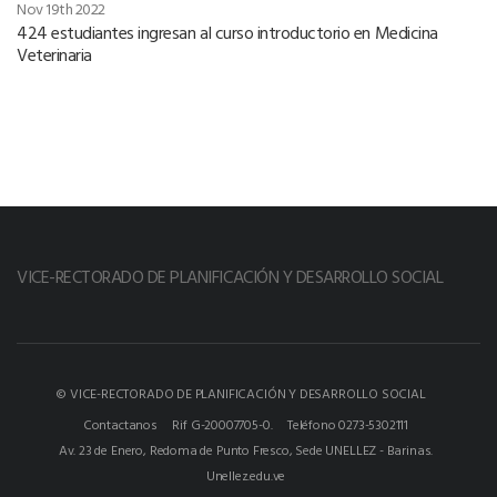
Nov 19th 2022
424 estudiantes ingresan al curso introductorio en Medicina
Veterinaria
VICE-RECTORADO DE PLANIFICACIÓN Y DESARROLLO SOCIAL
© VICE-RECTORADO DE PLANIFICACIÓN Y DESARROLLO SOCIAL
Contactanos
Rif G-20007705-0.
Teléfono 0273-5302111
Av. 23 de Enero, Redoma de Punto Fresco, Sede UNELLEZ - Barinas.
Unellez.edu.ve