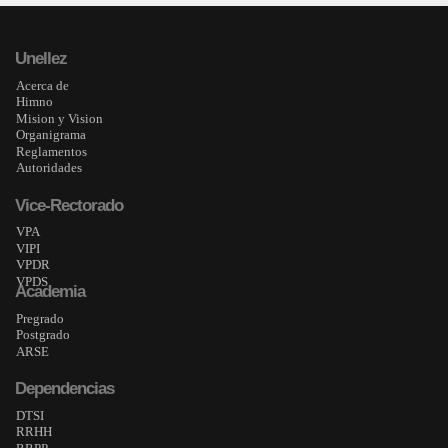
Unellez obtuvo segundo lugar en el Festival Nacio...
CENTRAL
Unellez
20-12-2024
Acerca de
Himno
Mision y Vision
Organigrama
Reglamentos
Autoridades
Vice-Rectorado
VPA
VIPI
VPDR
VPDS
Academia
Pregrado
Postgrado
ARSE
Dependencias
DTSI
RRHH