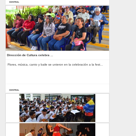
CENTRAL
13-05-2025
Dirección de Cultura celebra ...
Flores, música, canto y baile se unieron en la celebración a la fest...
CENTRAL
13-05-2025
Rector Adán Chávez: "No hay verdadera revoluci�...
CENTRAL