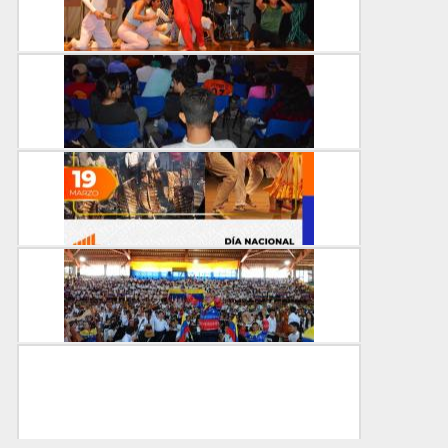
07-04-2025
Danza Unellez celebró por todo lo alto su cuadra...
CENTRAL
02-04-2025
Dirección de Cultura proyecta documental “Cien...
CENTRAL
02-04-2025
El 19 de marzo: Día Nacional de la Llaneridad
CENTRAL
19-03-2025
Cincuenta años del Sistema de Orquestas fueron c...
CENTRAL
18-02-2025