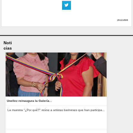
20-12-2024
Noti
cias
Unellez reinaugura la Galería...
La muestra "¿Por qué?" reúne a artistas barineses que han participa...