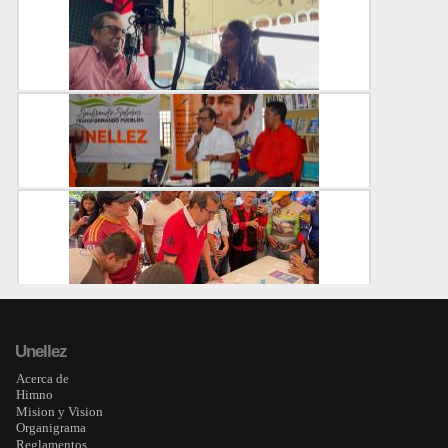
Unellez impulsa primera Feria de Trabajadores Emp...
CENTRAL
06-05-2025
Profesor Adán Chávez: Vamos a rescatar a Barina...
CENTRAL
02-04-2025
Rector Adán Chávez: Unellez se mantiene firme a...
CENTRAL
01-04-2025
Rector unellista firmó en respaldo a iniciativa ...
CENTRAL
Unellez
20-03-2025
Acerca de
Himno
Mision y Vision
Organigrama
Reglamentos