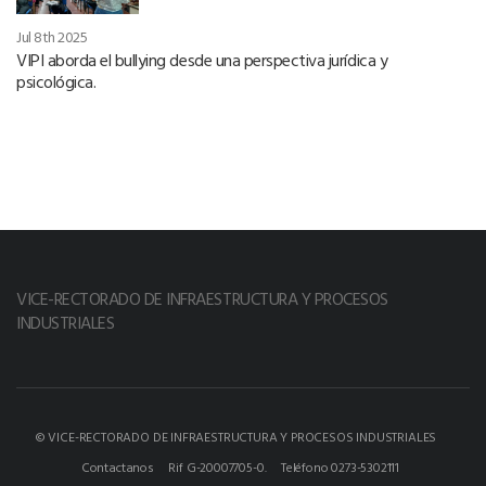
Jul 8th 2025
VIPI aborda el bullying desde una perspectiva jurídica y
psicológica.
VICE-RECTORADO DE INFRAESTRUCTURA Y PROCESOS
INDUSTRIALES
© VICE-RECTORADO DE INFRAESTRUCTURA Y PROCESOS INDUSTRIALES
Contactanos
Rif G-20007705-0.
Teléfono 0273-5302111