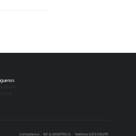
iguenos
acebook
witter
Contactanos
Rif G-20007705-0.
Teléfono 0273-5302111