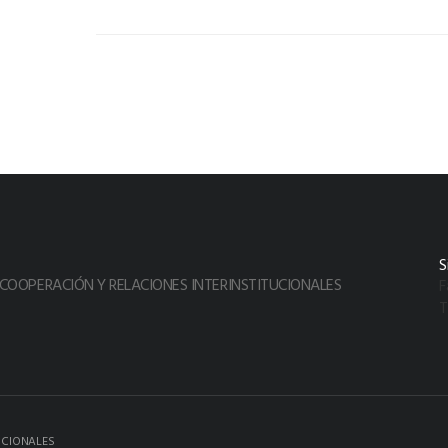
S
 COOPERACIÓN Y RELACIONES INTERINSTITUCIONALES
F
T
UCIONALES