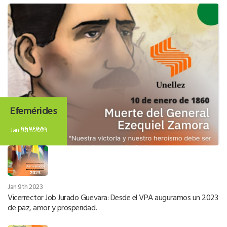
Efemérides
Jan 10th 2023
GENERAL
Jan 9th 2023
Vicerrector Job Jurado Guevara: Desde el VPA auguramos un 2023
de paz, amor y prosperidad.