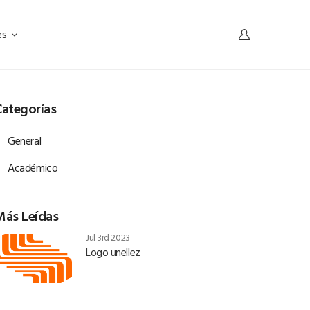
es
ategorías
General
Académico
Más Leídas
Jul 3rd 2023
Logo unellez