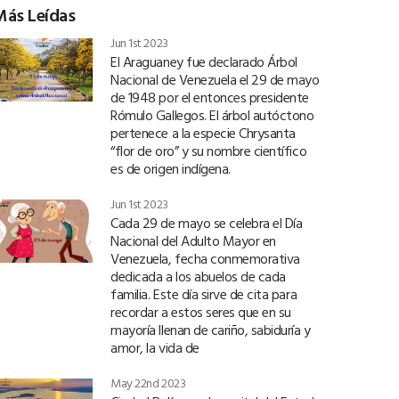
Más Leídas
Jun 1st 2023
El Araguaney fue declarado Árbol
Nacional de Venezuela el 29 de mayo
de 1948 por el entonces presidente
Rómulo Gallegos. El árbol autóctono
pertenece a la especie Chrysanta
“flor de oro” y su nombre científico
es de origen indígena.
Jun 1st 2023
Cada 29 de mayo se celebra el Día
Nacional del Adulto Mayor en
Venezuela, fecha conmemorativa
dedicada a los abuelos de cada
familia. Este día sirve de cita para
recordar a estos seres que en su
mayoría llenan de cariño, sabiduría y
amor, la vida de
May 22nd 2023