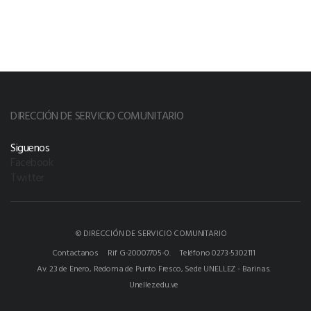
DIRECCIÓN DE SERVICIO COMUNITARIO
Siguenos
Facebook
Twitter
© DIRECCIÓN DE SERVICIO COMUNITARIO
Contactanos
Rif G-20007705-0.
Teléfono 0273-5302111
Av. 23 de Enero, Redoma de Punto Fresco, Sede UNELLEZ - Barinas.
Unellez.edu.ve