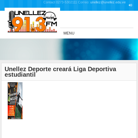
Contact 0273-5302111 Correo:
unellez@unellez.edu.ve
MENU
Unellez Deporte creará Liga Deportiva
estudiantil