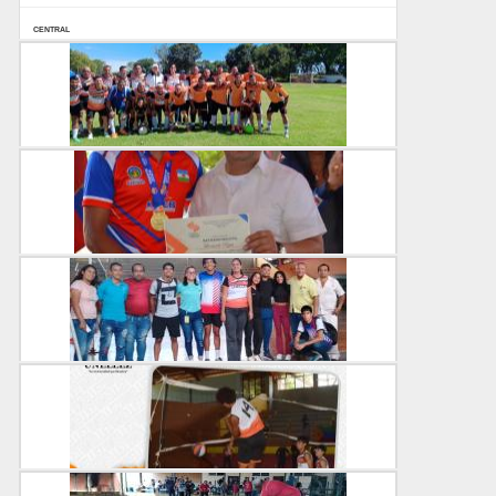
CENTRAL
24-03-2025
Campeones unellista realizaron reencuentro futbol...
CENTRAL
13-12-2024
Entrega de reconocimientos para atletas unellista...
CENTRAL
12-12-2024
Unellez impulsa el talento deportivo en los Juego...
CENTRAL
04-11-2024
20 de septiembre: Día Internacional del Deporte ...