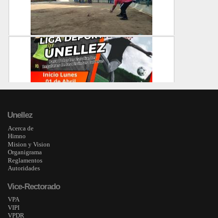
CENTRAL
20-09-2024
Copa "Ezequiel Zamora" Unellez de Bolas Criolla l...
CENTRAL
05-05-2024
Unellez Deporte creará Liga Deportiva estudianti...
CENTRAL
Unellez
10-03-2024
Acerca de
Himno
Mision y Vision
Organigrama
Reglamentos
Autoridades
Vice-Rectorado
VPA
VIPI
VPDR