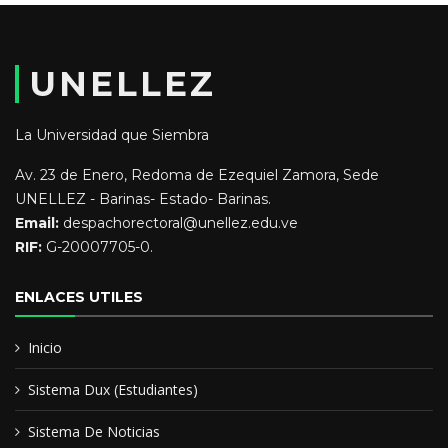
Educación y Formación:
UNELLEZ
Licenciado en Docencia Agropecuaria
La Universidad que Siembra
Maestria en Educacion Ambiental (esperando por Acto de
grado)
Av. 23 de Enero, Redoma de Ezequiel Zamora, Sede
UNELLEZ - Barinas- Estado- Barinas.
Email:
despachorectoral@unellez.edu.ve
RIF:
G-20007705-0.
ENLACES UTILES
Inicio
Sistema Dux (Estudiantes)
Sistema De Noticias