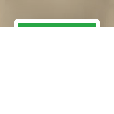
Ingresar a Terepaima
VPDS
VPDR
VIPI
VPA
SERVICIOS EDUCATIVOS
DARSE
DIRECCIÓN DE ADMISIÓN, REGISTRO,