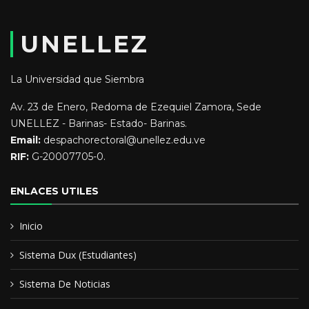
Profesión Docente con función de Supervisor Circuital, circuito
educativo 181301001 Instructor Tiempo Convencional en la
UNELLEZ
Unellez Extensión Sucre
Educación y Formación:
La Universidad que Siembra
Av. 23 de Enero, Redoma de Ezequiel Zamora, Sede
Licenciado en Educación Mención Matemática
UNELLEZ - Barinas- Estado- Barinas.
Email:
despachorectoral@unellez.edu.ve
Especialista en Didactica de las Matemáticas
RIF:
G-20007705-0.
Especialista en Dirección y Supervisión.
ENLACES UTILES
Inicio
Sistema Dux (Estudiantes)
Sistema De Noticias