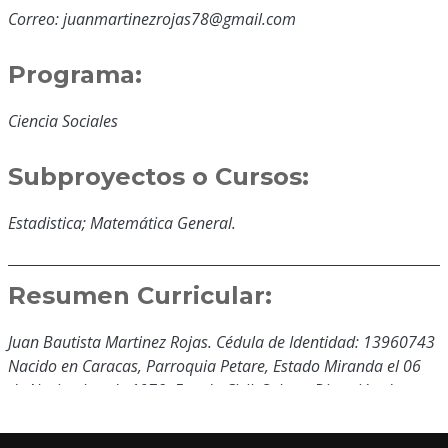
Correo: juanmartinezrojas78@gmail.com
Programa:
Ciencia Sociales
Subproyectos o Cursos:
Estadistica; Matemática General.
Resumen Curricular:
Juan Bautista Martinez Rojas. Cédula de Identidad: 13960743
Nacido en Caracas, Parroquia Petare, Estado Miranda el 06
de Noviembre de 1978. Estado Civil: Soltero Dirección de
Habitación: Carrera Sucre, Casa Número 09-20 Biscucuy
estado Portuguesa. Teléfono: 0257-8821438/0416-7594231