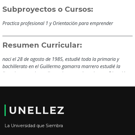
Subproyectos o Cursos:
Practica profesional 1 y Orientación para emprender
Resumen Curricular:
naci el 28 de agosto de 1985, estudié toda la primaria y
bachillerato en el Guillermo gamarra marrero estudié la
licenciatura en la unellez en la maestría en la ope. Dirección:
Biscucuy portuguesa
Educación y Formación:
UNELLEZ
Licenciada
La Universidad que Siembra
Magíster en orientación