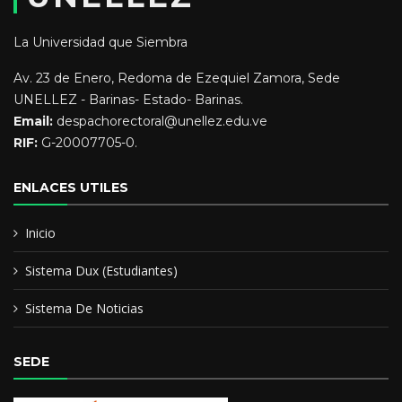
Autor de libros. Editor de Revista Memoralia.
La Universidad que Siembra
Educación y Formación:
Av. 23 de Enero, Redoma de Ezequiel Zamora, Sede
UNELLEZ - Barinas- Estado- Barinas.
Doctor en Ciencias de la Educación. ULAC. 2011
Email:
despachorectoral@unellez.edu.ve
RIF:
G-20007705-0.
Doctor en Ciencias de la Educación orientación Mediación
Pedagógica Universidad La Salle Costa Rica
ENLACES UTILES
Maestría en Desarrollo Rural orientación Economía Agrícola.
Inicio
UCV 2001.
Sistema Dux (Estudiantes)
Sistema De Noticias
SEDE