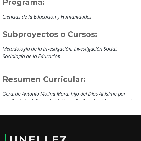
Programa:
Ciencias de la Educación y Humanidades
Subproyectos o Cursos:
Metodología de la Investigación, Investigación Social,
Sociología de la Educación
Resumen Curricular:
Gerardo Antonio Molina Mora, hijo del Dios Altísimo por
medio de José Gregorio Molina y Guillermina Mora, natural de
Chabasquen, municipio Unda, estado Portuguesa. Docente
Ordinario a dedicación Exclusiva en UNELLEZ VIPI, desde el 01
de noviembre de 1999, ubicado como titular en el escalafón
universitario. Doctor en Ciencias de la Educación con
UNELLEZ
conocimientos y experiencia en la investigación multimétodo.