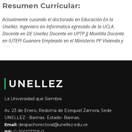
Resumen Curricular:
Actualmente cusando el doctorado en Educación En la
Unellez. Ingeniero en Informatica egresado de la UCLA.
Docente en DE Unellez Docente en UPTP JJ Montilla Docente
en IUTEPI Guanare Empleado en el Ministerio PP Vivienda y
Hábitat
Educación y Formación:
Ingeniero en Informáica
UNELLEZ
Doctorante en Educaión
La Universidad que Siembra
Av. 23 de Enero, Redoma de Ezequiel Zamora, Sede
UNELLEZ - Barinas- Estado- Barinas.
Email:
despachorectoral@unellez.edu.ve
RIF:
G-20007705-0.