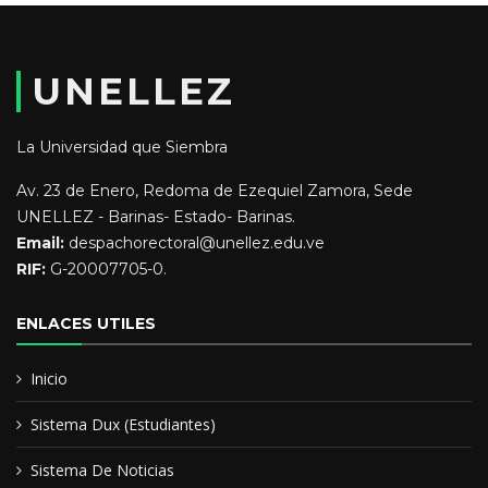
horas en la Unidad Educativa Nacional Fernando Delgado
Lozano (nocturno) Municipio Sucre Estado Portuguesa,
Pofesora de Biologia en la UNELLEZ Sucre
UNELLEZ
Educación y Formación:
La Universidad que Siembra
Licenciada en Educación mención Biología
Av. 23 de Enero, Redoma de Ezequiel Zamora, Sede
UNELLEZ - Barinas- Estado- Barinas.
MSc. Orientación de la Conducta
Email:
despachorectoral@unellez.edu.ve
RIF:
G-20007705-0.
ENLACES UTILES
Inicio
Sistema Dux (Estudiantes)
Sistema De Noticias