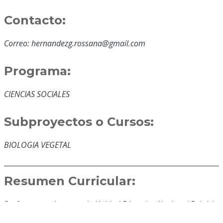
Contacto:
Correo: hernandezg.rossana@gmail.com
Programa:
CIENCIAS SOCIALES
Subproyectos o Cursos:
BIOLOGIA VEGETAL
Resumen Curricular:
Profesora por horas en la Unidad Educativa Nacional Fabricio
Ojeda, Municipio Sucre Estado Portuguesa Profesora por