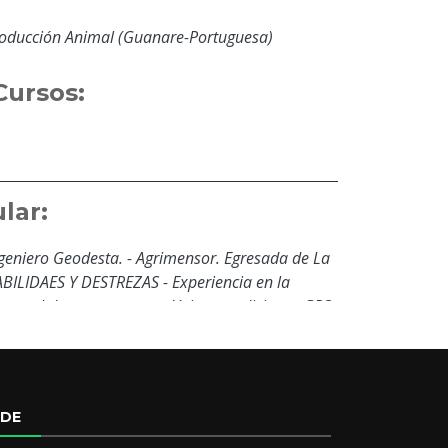
roducción Animal (Guanare-Portuguesa)
Cursos:
lar:
niero Geodesta. - Agrimensor. Egresada de La
ABILIDAES Y DESTREZAS - Experiencia en la
control de proyectos geodésicos mediciones GPS.
 publicaciones científicas relacionadas a las
 y geodesia. - Manejo de Sistemas de
tales como ArcGIS y gvSIG.
EDE
mación: