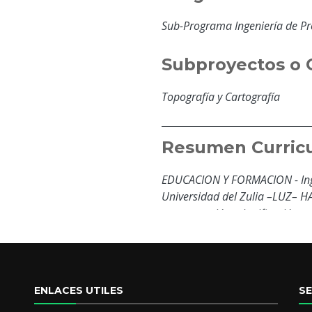
Sub-Programa Ingeniería de P
Subproyectos o 
Topografía y Cartografía
Resumen Curricu
EDUCACION Y FORMACION - Inge
Universidad del Zulia –LUZ– H
programación, planificación y 
- Autor y/o coautor de diversas
áreas de: posicionamiento GPS
Información Geográficos (SIG) 
ENLACES UTILES
S
Educación y For