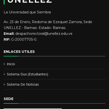
Empresas.
La Universidad que Siembra
Licenciado en Administración Mención Recursos Materiales y
Financieros.
Av. 23 de Enero, Redoma de Ezequiel Zamora, Sede
UNELLEZ - Barinas- Estado- Barinas.
MSC en Administracion Mención Gerencia General
Email:
despachorectoral@unellez.edu.ve
RIF:
G-20007705-0.
ENLACES UTILES
Inicio
Sistema Dux (Estudiantes)
Sistema De Noticias
SEDE