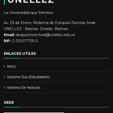
ABOGADO
La Universidad que Siembra
Av. 23 de Enero, Redoma de Ezequiel Zamora, Sede
UNELLEZ - Barinas- Estado- Barinas.
Email:
despachorectoral@unellez.edu.ve
RIF:
G-20007705-0.
ENLACES UTILES
Inicio
Sistema Dux (Estudiantes)
Sistema De Noticias
SEDE