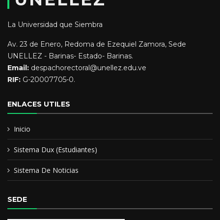
MAESTRIA PLANIFICACION EDUCACIONAL UNIV. VALLE DE
La Universidad que Siembra
MOMBOY
Av. 23 de Enero, Redoma de Ezequiel Zamora, Sede
UNELLEZ - Barinas- Estado- Barinas.
Email:
despachorectoral@unellez.edu.ve
RIF:
G-20007705-0.
ENLACES UTILES
Inicio
Sistema Dux (Estudiantes)
Sistema De Noticias
SEDE