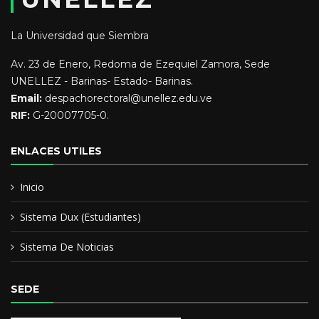
VPA 3 AÑOS, ACTUALMEMTE PROFESOR A DEDICACION
EXCLUSIVA DEL PROGRAMA CIENCIAS DE LE EDUCACION Y
La Universidad que Siembra
HUMANIDADES DEL VPA.
Av. 23 de Enero, Redoma de Ezequiel Zamora, Sede
UNELLEZ - Barinas- Estado- Barinas.
Educación y Formación:
Email:
despachorectoral@unellez.edu.ve
RIF:
G-20007705-0.
LICENCIADO EN EDUCACION MENCION EDUCACION FISICA
DEPORTE Y RECREACION
ENLACES UTILES
MASTER EN ACTIVIDAD FISICA
Inicio
Sistema Dux (Estudiantes)
Sistema De Noticias
SEDE