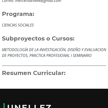
Correo: mercerodri444@gmail.com
Programa:
CIENCIAS SOCIALES
Subproyectos o Cursos:
METODOLOGÍA DE LA INVESTIGACIÓN, DISEÑO Y EVALUACION
DE PROYECTOS, PRACTICA PROFESIONAL I SEMINARIO
Resumen Curricular:
Mercedes Lolimar Rodríguez, nacionalidad venezolana, titular
de la cedula de identidad n. 11079304, inicie mis estudios
universitarios en el Colegio Universitario Fermín Toro
obteniendo los títulos como TSU en Administración de
UNELLEZ
Recursos Físicos y Financieros y Licenciada en Educación