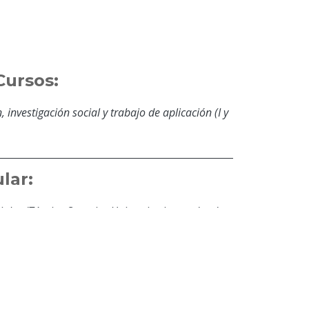
Cursos:
 investigación social y trabajo de aplicación (I y
lar:
ales (Técnico Superior Universitario, graduada
de Empresas (Licenciada graduada con honores),
lica (Especialización, graduada con honores) y
ocal (Maestría, graduada con honores), Doctora en
ctorante del Doctorado Latinoamericano de
y Profesión Docente (Universidad Pedagógica