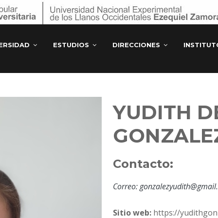
ERSIDAD
ESTUDIOS
DIRECCIONES
INSTITU
YUDITH D
GONZALEZ
Contacto:
Correo: gonzalezyudith@gmail
Sitio web:
https://yudithgon