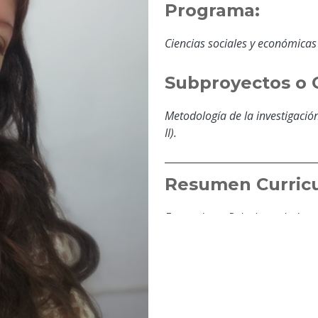
Programa:
Ciencias sociales y económicas
Subproyectos o 
Metodología de la investigación,
II).
Resumen Curricu
Formada en Relaciones Industri
con honores), Administración 
con Postgrado en: Gerencia Púb
Políticas Sociales y Gestión L
Ciencias de la Educación y Do
Educación, Políticas públicas 