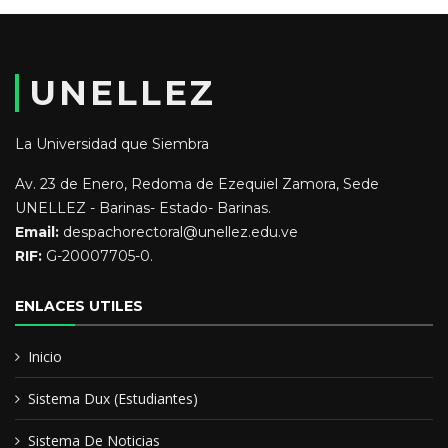
administración pública empleado del ministerio de
agricultura y tierras
UNELLEZ
Educación y Formación:
Lic en educación docencia agropecuaria
La Universidad que Siembra
Av. 23 de Enero, Redoma de Ezequiel Zamora, Sede
T.S.U EN PRIDUCCION VEGETAL
UNELLEZ - Barinas- Estado- Barinas.
Email:
despachorectoral@unellez.edu.ve
RIF:
G-20007705-0.
ENLACES UTILES
Inicio
Sistema Dux (Estudiantes)
Sistema De Noticias