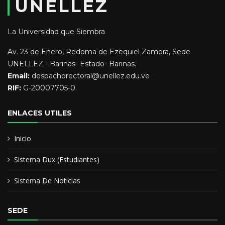
UNELLEZ
1578-8768. Marzo 2021.
Educación y Formación:
La Universidad que Siembra
Av. 23 de Enero, Redoma de Ezequiel Zamora, Sede
Ingeniero Agronomo
UNELLEZ - Barinas- Estado- Barinas.
Email:
despachorectoral@unellez.edu.ve
Magister en Ingeniería Ambiental
RIF:
G-20007705-0.
Actualmente curso el Doctorado de Ambiente y Desarrollo
ENLACES UTILES
Inicio
Sistema Dux (Estudiantes)
Sistema De Noticias
SEDE