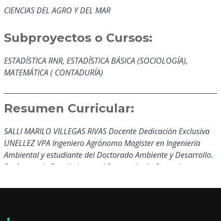
CIENCIAS DEL AGRO Y DEL MAR
Subproyectos o Cursos:
ESTADÍSTICA RNR, ESTADÍSTICA BÁSICA (SOCIOLOGÍA),
MATEMÁTICA ( CONTADURÍA)
Resumen Curricular:
SALLI MARILO VILLEGAS RIVAS Docente Dedicación Exclusiva
UNELLEZ VPA Ingeniero Agrónomo Magister en Ingeniería
Ambiental y estudiante del Doctorado Ambiente y Desarrollo.
Profesora de Estadística en el Postgrado de Gerencia
Institucional. 9 Artículos publicados en revistas arbitradas
internacionales, 6 trabajos presentados en Congresos y/o
eventos científicos y un Certificado de Revisión otorgado por
contribución a la calidad de la Revista de Climatología ISSN