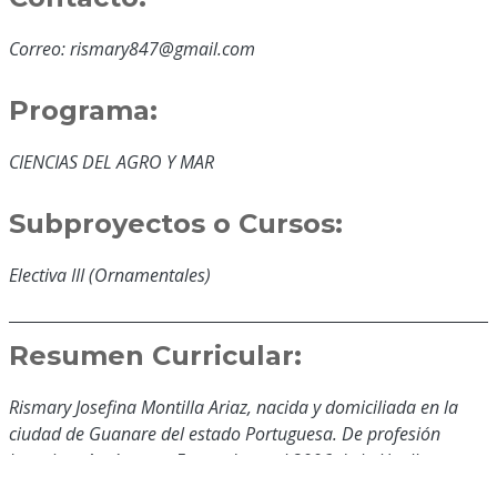
Correo: rismary847@gmail.com
Programa:
CIENCIAS DEL AGRO Y MAR
Subproyectos o Cursos:
Electiva III (Ornamentales)
Resumen Curricular:
Rismary Josefina Montilla Ariaz, nacida y domiciliada en la
ciudad de Guanare del estado Portuguesa. De profesión
Ingeniero Agrónomo, Egresada en el 2006 de la Unellez;
Avaluador Profesional 1.479, actualmente culminando la