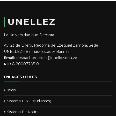
TORO)- Magister Scientiarum en Criminalistica (IUPOLC)-
Magister Scientiarum en Ciencias Penales y Criminologicas (
UNIVERSIDAD YACAMBU)- Tesista en DOCTORADO en
UNELLEZ
Seguridad Jurídica Mención Gerencia Policial (UNES)
Educación y Formación:
La Universidad que Siembra
Av. 23 de Enero, Redoma de Ezequiel Zamora, Sede
Actualmente me desempeño como REGISTRADOR PRINCIPAL
UNELLEZ - Barinas- Estado- Barinas.
DEL ESTADO PORTUGUESA (SAREN)
Email:
despachorectoral@unellez.edu.ve
RIF:
G-20007705-0.
Dirección Ejecutiva de la Magistratura (SECRETARIO AUXILIAR);
Asociación Cooperativa IZUCAN 316 R.L. (GERENTE
ENLACES UTILES
ADMINISTRATIVO); Alcaldía del Municipio Paez (
COORDINADOR DE ORNATO); Velkas (GERENTE ADM
Inicio
Sistema Dux (Estudiantes)
Sistema De Noticias