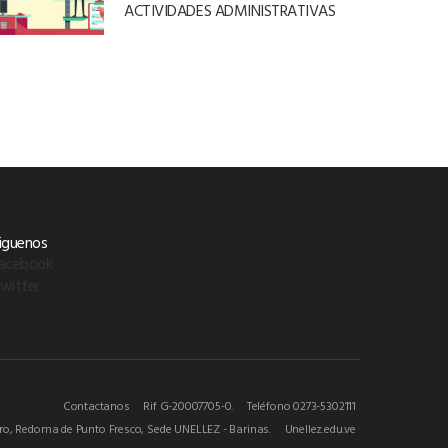
ACTIVIDADES ADMINISTRATIVAS
iguenos
acebook
witter
Contactanos
Rif G-20007705-0.
Teléfono 0273-5302111
ero, Redoma de Punto Fresco, Sede UNELLEZ - Barinas.
Unellez.edu.ve