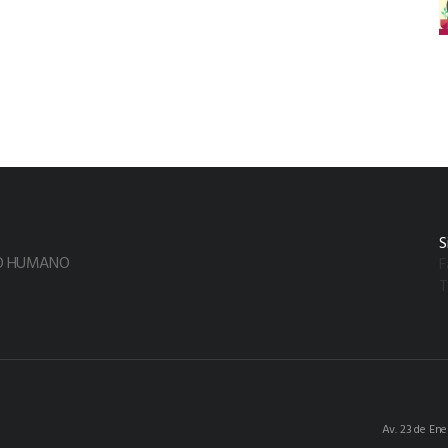
S
TO HUMANO
F
T
Av. 23 de En