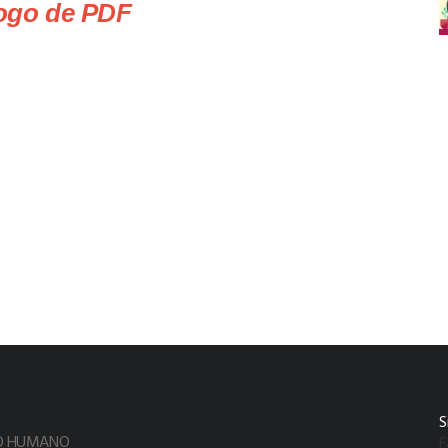
logo de PDF
S
TO HUMANO
F