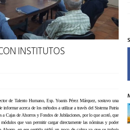
 CON INSTITUTOS
ector de Talento Humano, Esp. Yoanis Pérez Márquez, sostuvo una
de informar acerca de los métodos a utilizar a través del Sistema Patria
das a Cajas de Ahorros y Fondos de Jubilaciones, por lo que acotó, que
 módulos que van permitir cargar directamente las nóminas y poder
de Ahorro, en ese sentido pidió un poco de calma ya que se trabaja