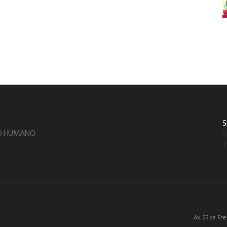
S
TO HUMANO
F
T
Av. 23 de En