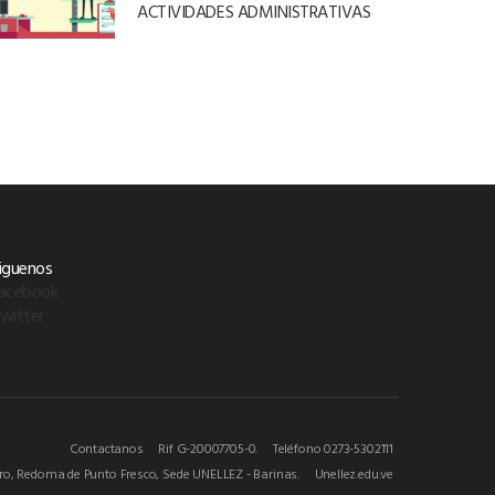
ACTIVIDADES ADMINISTRATIVAS
iguenos
acebook
witter
Contactanos
Rif G-20007705-0.
Teléfono 0273-5302111
ero, Redoma de Punto Fresco, Sede UNELLEZ - Barinas.
Unellez.edu.ve