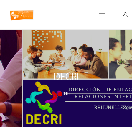
Toggle
navigation
DECRI
RRII