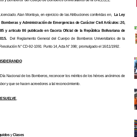
guidos y Bomberos del Cuerpo de Bomberos Universitarios de la UNELLEZ.
nciado. Alan Montoya, en ejercicio de las Atribuciones conferidas en,
La Ley
 Bomberas y Administración de Emergencias de Carácter Civil
Artículos: 20,
85 y articulo 86 publicado en Gaceta Oficial de la República Bolivariana de
015.
Del Reglamento General del Cuerpo de Bomberos Universitarios de la
Resolución N° CD-92-1091 Punto 14, Acta N° 398; promulgado el 16/11/1992.
NSIDERANDO
el Día Nacional de los Bomberos, reconocer los méritos de los héroes anónimos de
abor y que se hacen acreedores a tal reconocimiento.
RESUELVE
,
guidos
y
Clases