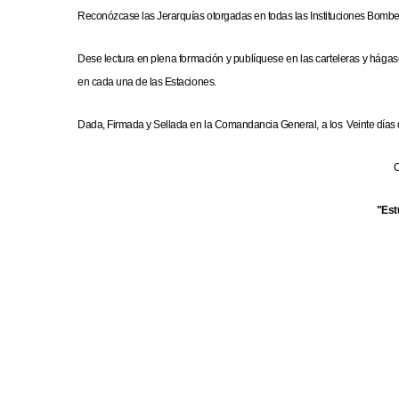
Reconózcase las Jerarquías otorgadas en todas las Instituciones Bomberi
Dese lectura en plena formación y publíquese en las carteleras y hág
en cada una de las Estaciones.
Dada, Firmada y Sellada en la Comandancia General, a los Veinte días d
"Est