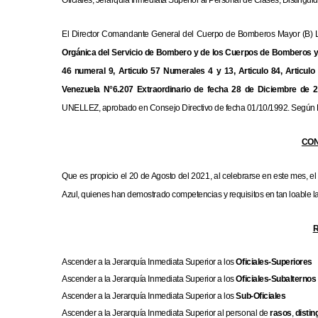
Oficiales, Jerarquía Inmediata Superior al Personal de Clases, Distin
El Director Comandante General del Cuerpo de Bomberos Mayor (B) Lice
Orgánica del Servicio de Bombero y de los Cuerpos de Bomberos y
46 numeral 9, Articulo 57 Numerales 4 y 13, Articulo 84, Articulo 
Venezuela N°6.207 Extraordinario de fecha 28 de Diciembre de 2
UNELLEZ, aprobado en Consejo Directivo de fecha 01/10/1992. Según 
CO
Que es propicio el 20 de Agosto del 2021, al celebrarse en este mes, 
Azul, quienes han demostrado competencias y requisitos en tan loable l
Ascender a la Jerarquía Inmediata Superior a los
Oficiales-Superiores
Ascender a la Jerarquía Inmediata Superior a los
Oficiales-Subalternos
Ascender a la Jerarquía Inmediata Superior a los
Sub-Oficiales
Ascender a la Jerarquía Inmediata Superior al personal de
rasos
,
distin