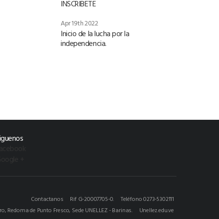
INSCRIBETE
Apr 19th 2022
Inicio de la lucha por la
independencia.
iguenos
acebook
oogle +
Contactanos
Rif G-20007705-0.
Teléfono 0273-5302111
ero, Redoma de Punto Fresco, Sede UNELLEZ - Barinas.
Unellez.edu.ve