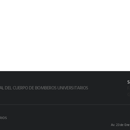
S
L DEL CUERPO DE BOMBEROS UNIVERSITARIOS
F
G
RIOS
Av. 23 de En