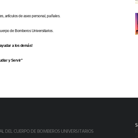
, artículos de aseo personal, pañales.
uerpo de Bomberos Universitarios.
ayudar a los demás!
udiar y Servir"
S
L DEL CUERPO DE BOMBEROS UNIVERSITARIOS
F
G