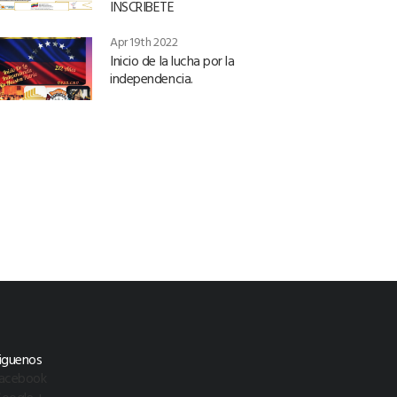
INSCRIBETE
Apr 19th 2022
Inicio de la lucha por la
independencia.
iguenos
acebook
oogle +