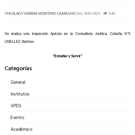
YHUSLADY KARINA MONTERO CAMACHO
Dec 14th 2023
540
Se realiza una inspección Apícola en la Consultoría Jurídica, Cabaña N°5
UNELLEZ- Barinas.
"Estudiar y Servir"
Categorías
General
Institutos
VPDS
Evento
Académico