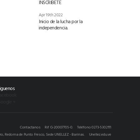
INSCRIBETE
Apr 19th 2022
Inicio de la lucha por la
independencia.
iguenos
acebook
oogle +
Contactanos
Rif G-20007705-0.
Teléfono 0273-5302111
ero, Redoma de Punto Fresco, Sede UNELLEZ - Barinas.
Unellez.edu.ve