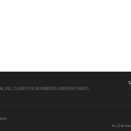
S
L DEL CUERPO DE BOMBEROS UNIVERSITARIOS
F
G
RIOS
Av. 23 de En