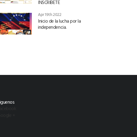
INSCRIBETE
Apr 19th 2022
Inicio de la lucha por la
independencia.
iguenos
acebook
oogle +